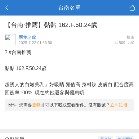
台南名單
【台南·推薦】黏黏 162.F.50.24歲
兩隻老虎
樓主
2025-7-22 01:36:50
509
0
? #台南推薦
黏黏 162.F.50.24歲
超誘人的白嫩美乳」好吸睛 顏值高 身材辣 皮膚白 配合度高
回衝率100% 現在約她還參與優惠哦
附件:
您需要
登錄
才可以下載或查看附件。沒有賬號？
立即註冊